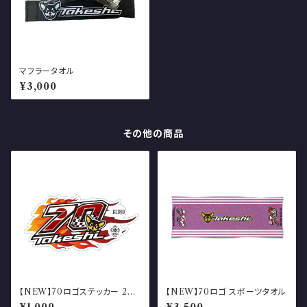
マフラータオル
¥3,000
その他の商品
【NEW】70ロゴステッカー 2枚
【NEW】70ロゴ スポーツタオル
入り