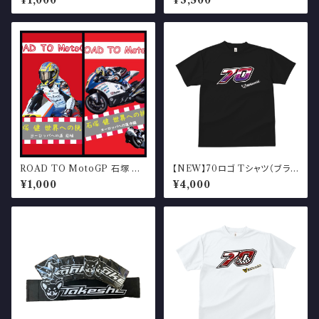
¥1,000
¥3,500
ROAD TO MotoGP 石塚 健
【NEW】70ロゴ Tシャツ（ブラッ
世界への挑戦 ヨーロッパ への
ク）
¥1,000
¥4,000
道 前編＆中編（冊子）