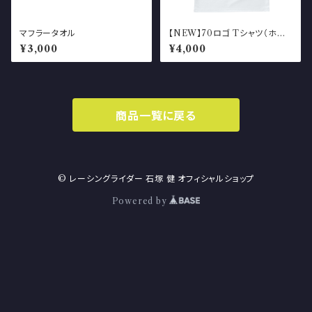
マフラータオル
【NEW】70ロゴ Tシャツ（ホワ
イト）
¥3,000
¥4,000
商品一覧に戻る
© レーシングライダー 石塚 健 オフィシャルショップ
Powered by