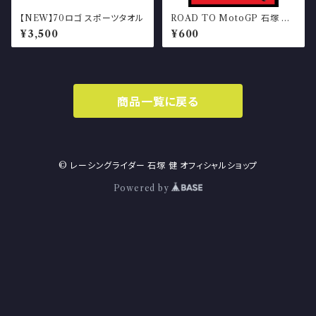
【NEW】70ロゴ スポーツタオル
ROAD TO MotoGP 石塚 健
世界への挑戦 ヨーロッパ への
¥3,500
¥600
道 中編（冊子）
商品一覧に戻る
© レーシングライダー 石塚 健 オフィシャルショップ
Powered by