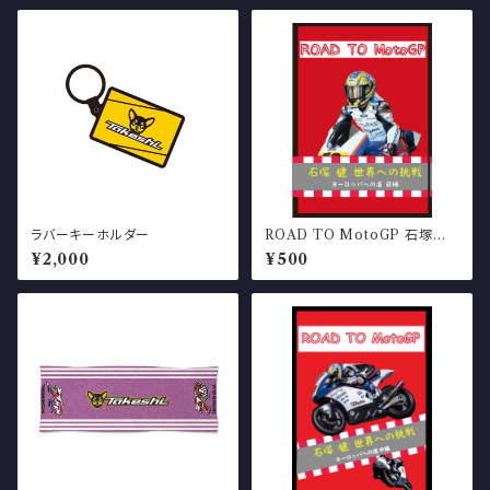
ラバーキーホルダー
ROAD TO MotoGP 石塚健
世界への挑戦 ヨーロッパ への
¥2,000
¥500
道 前編（冊子）