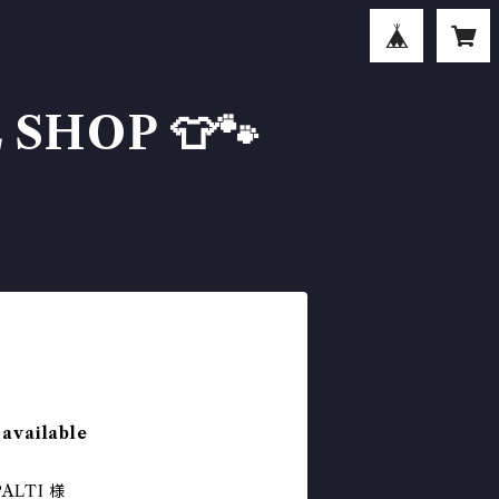
SHOP 👕🐾
 available
SPALTI 様