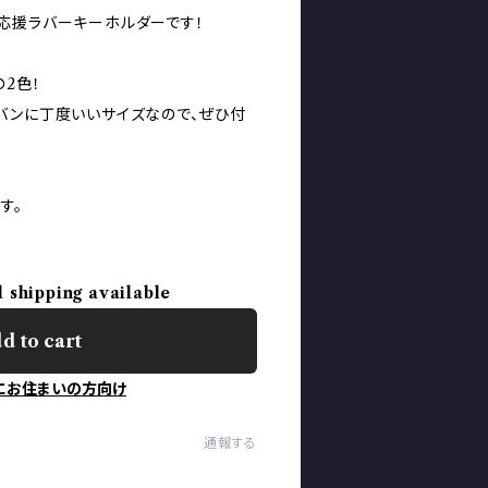
応援ラバーキーホルダーです！
2色！
バンに丁度いいサイズなので、ぜひ付
す。
l shipping available
d to cart
にお住まいの方向け
通報する